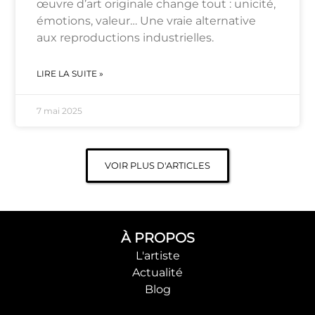
œuvre d’art originale change tout : unicité,
émotions, valeur… Une vraie alternative
aux reproductions industrielles.
LIRE LA SUITE »
7 mai 2025
VOIR PLUS D'ARTICLES
À PROPOS
L'artiste
Actualité
Blog