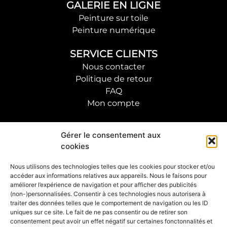
GALERIE EN LIGNE
Peinture sur toile
Peinture numérique
SERVICE CLIENTS
Nous contacter
Politique de retour
FAQ
Mon compte
SUIVRE L'ARTISTE
Gérer le consentement aux
cookies
S'INSCRIRE À LA NEWSLETTERS
Nous utilisons des technologies telles que les cookies pour stocker et/ou
accéder aux informations relatives aux appareils. Nous le faisons pour
OK
améliorer l’expérience de navigation et pour afficher des publicités
(non-)personnalisées. Consentir à ces technologies nous autorisera à
traiter des données telles que le comportement de navigation ou les ID
uniques sur ce site. Le fait de ne pas consentir ou de retirer son
consentement peut avoir un effet négatif sur certaines fonctonnalités et