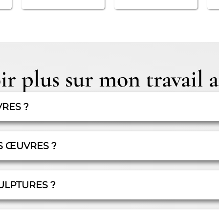
r plus sur mon travail a
VRES ?
S ŒUVRES ?
ULPTURES ?