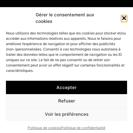
SUIVRE L'ARTISTE
Gérer le consentement aux
cookies
S'INSCRIRE À LA NEWSLETTERS
Nous utilisons des technologies telles que les cookies pour stocker et/ou
accéder aux informations relatives aux appareils. Nous le faisons pour
OK
améliorer l’expérience de navigation et pour afficher des publicités
(non-)personnalisées. Consentir à ces technologies nous autorisera à
traiter des données telles que le comportement de navigation ou les ID
uniques sur ce site. Le fait de ne pas consentir ou de retirer son
consentement peut avoir un effet négatif sur certaines fonctonnalités et
caractéristiques.
© 2023 Laetitia Nemery |
Gestion des cookies
–
Mentions légales
–
CGV
Accepter
Refuser
Voir les préférences
Politique de cookies
Politique de confidentialité