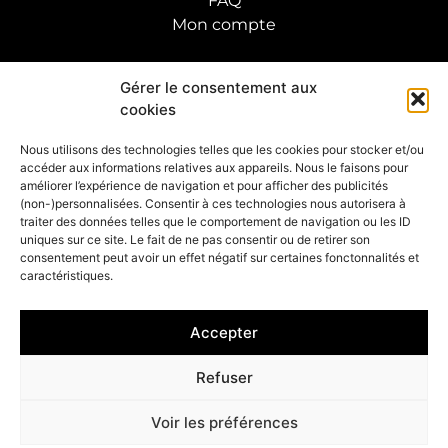
FAQ
Mon compte
SUIVRE L'ARTISTE
Gérer le consentement aux
cookies
S'INSCRIRE À LA NEWSLETTERS
Nous utilisons des technologies telles que les cookies pour stocker et/ou
accéder aux informations relatives aux appareils. Nous le faisons pour
OK
améliorer l’expérience de navigation et pour afficher des publicités
(non-)personnalisées. Consentir à ces technologies nous autorisera à
traiter des données telles que le comportement de navigation ou les ID
uniques sur ce site. Le fait de ne pas consentir ou de retirer son
consentement peut avoir un effet négatif sur certaines fonctonnalités et
caractéristiques.
© 2023 Laetitia Nemery |
Gestion des cookies
–
Mentions légales
–
CGV
Accepter
Refuser
Voir les préférences