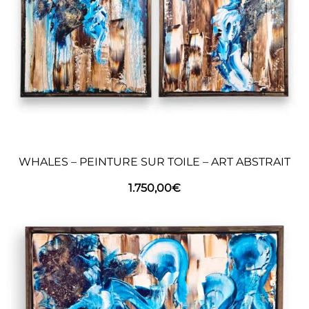
Avec ses couleurs intenses et son relief
surprenant,
Chimères 4
apporte une dimension
onirique et vibrante à un intérieur moderne. À
suspendre seule ou au sein d’un accrochage en
série pour stimuler la réflexion et la sensibilité.
WHALES – PEINTURE SUR TOILE – ART ABSTRAIT
1.750,00
€