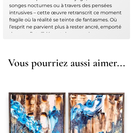
songes nocturnes ou à travers des pensées
intrusives – cette œuvre retranscrit ce moment
fragile où la réalité se teinte de fantasmes. Où
l’esprit ne parvient plus à rester ancré, emporté
dans un flot d’idées et de connexions
incontrôlables.
Les
masses de mousse colorée
symbolisent les
Vous pourriez aussi aimer...
connexions neuronales
, formant un maillage
organique complexe. Elles émergent d’un fond
bleu nuageux, traversé de
coulures roses,
fuchsia et jaunes
, comme des
influx nerveux
jaillissant d’un cerveau en activité constante.
Chimères 4
est une représentation de l’esprit
en ébullition : entre fuite mentale et éveil, entre
rêve et tension intérieure.
Conseil déco :