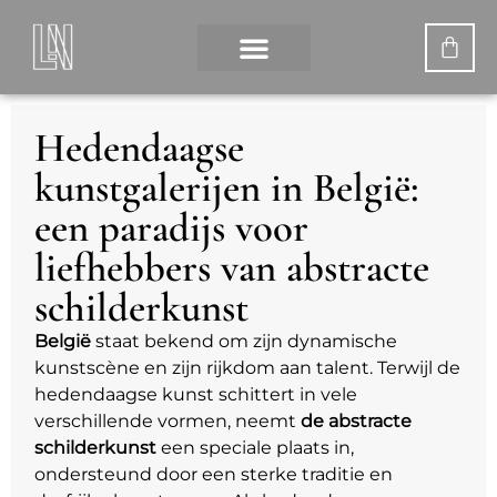
MIJN ACCOUNT
WAT IS DIGITAAL KUNST?
DE KUNSTENARES
Hedendaagse
kunstgalerijen in België:
een paradijs voor
liefhebbers van abstracte
schilderkunst
België
staat bekend om zijn dynamische
kunstscène en zijn rijkdom aan talent. Terwijl de
hedendaagse kunst schittert in vele
verschillende vormen, neemt
de abstracte
schilderkunst
een speciale plaats in,
ondersteund door een sterke traditie en