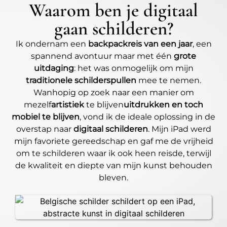
Waarom ben je digitaal
gaan schilderen?
Ik ondernam een
backpackreis van een jaar
, een
spannend avontuur maar met één
grote
uitdaging
: het was onmogelijk om mijn
traditionele schilderspullen
mee te nemen.
Wanhopig op zoek naar een manier om
mezelf
artistiek
te blijven
uitdrukken en toch
mobiel te blijven
, vond ik de ideale oplossing in de
overstap naar
digitaal schilderen
. Mijn iPad werd
mijn favoriete gereedschap en gaf me de vrijheid
om te schilderen waar ik ook heen reisde, terwijl
de kwaliteit en diepte van mijn kunst behouden
bleven.