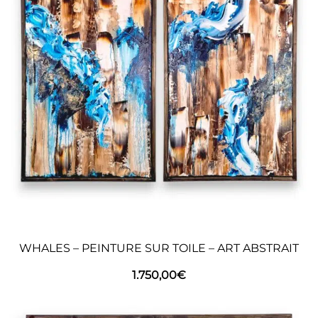
dans, waarbij de grens tussen droom en
werkelijkheid bijna ongrijpbaar wordt. Elke lijn
lijkt een uitnodiging om een duik te nemen in
de mysteries van het onbewuste. “Mystique”
biedt een fascinerend schouwspel, een visuele
ervaring die geworteld is in de tussenwereld
van dromen en werkelijkheid. De contrasten
tussen diepblauw en schitterend goud creëren
een droomachtige sfeer, een dualiteit tussen
de mysterieuze duisternis van de ruimte en het
licht dat uit dromen komt.
WHALES – PEINTURE SUR TOILE – ART ABSTRAIT
1.750,00
€