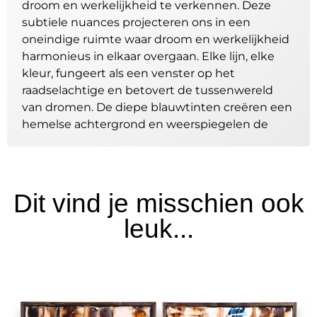
droom en werkelijkheid te verkennen. Deze
subtiele nuances projecteren ons in een
oneindige ruimte waar droom en werkelijkheid
harmonieus in elkaar overgaan. Elke lijn, elke
kleur, fungeert als een venster op het
raadselachtige en betovert de tussenwereld
van dromen. De diepe blauwtinten creëren een
hemelse achtergrond en weerspiegelen de
kronkelingen van een sterrenhemel.
Lichtgevende, etherische vleugjes goud doen
denken aan de sterren die onze nachtelijke
gedachten bevolken. Een betoverende dans
Dit vind je misschien ook
van kleuren onthult een visuele ontsnapping
leuk...
voorbij de vastomlijnde contouren van ons
dagelijks leven. De kronkelige lijnen, als
mysterieuze paden, weven een delicaat
weefsel, waarbij de grens tussen het concrete
en het illusoire vervaagt. Deze kosmische
labyrinten verstrengelen zich in een delicate