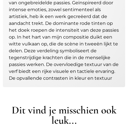
van ongebreidelde passies. Geïnspireerd door
intense emoties, zowel sentimenteel als
artistiek, heb ik een werk gecreëerd dat de
aandacht trekt. De dominante rode tinten op
het doek roepen de intensiteit van deze passies
op. In het hart van mijn compositie duikt een
witte vulkaan op, die de scène in tweeën lijkt te
delen. Deze verdeling symboliseert de
tegenstrijdige krachten die in de menselijke
passies werken. De overvloedige textuur van de
verf biedt een rijke visuele en tactiele ervaring.
De opvallende contrasten in kleur en textuur
voegen diepte toe aan mijn werk. “Passion” is
een schilderij dat de spanningen en
tegenstrijdigheden onthult die inherent zijn
aan passies. De levendige kleuren en het spel
Dit vind je misschien ook
van texturen creëren een fascinerende visuele
leuk...
dynamiek. In dit werk nodig ik je uit om de
intense emoties te verkennen die ons wezen