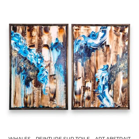
drijven. De tegengestelde krachten in mijn
compositie weerspiegelen de innerlijke strijd
die gepaard gaat met hartstochtelijke
impulsen. De visuele ervaring van “Passion”
dompelt je onder in het hart van een
emotionele storm. De subtiele overgangen
tussen kleuren en texturen roepen de eb en
vloed van passies op en creëren een visuele
dialoog tussen de elementen van het doek.
Ontdek de complexiteit van menselijke passies
door de subtiele details van dit boeiende werk.
Laat je meeslepen door de intensiteit van de
afgebeelde emoties en verken de contrasten
en spanningen die ‘Passie’ tot leven brengen.
WHALES – PEINTURE SUR TOILE – ART ABSTRAIT