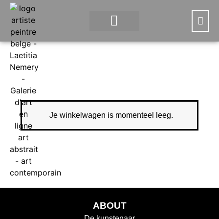
WAT IS DIGITAAL KUNST?
DE KUNSTENARES
Je winkelwagen is momenteel leeg.
ABOUT
De kunstenaar