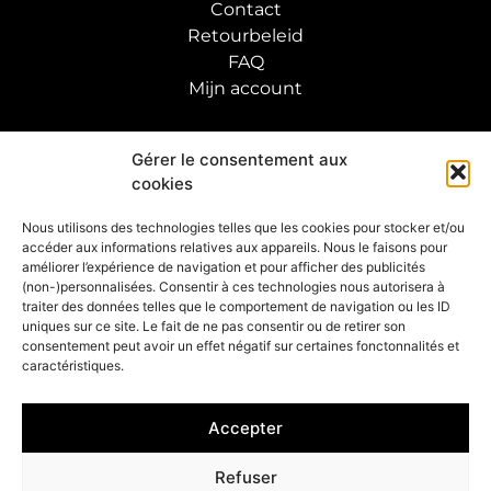
Contact
Retourbeleid
FAQ
Mijn account
VOLG DE KUNSTENAAR
Gérer le consentement aux
cookies
ABONNEER JE OP ONZE NIEUWSBRIEF
Nous utilisons des technologies telles que les cookies pour stocker et/ou
accéder aux informations relatives aux appareils. Nous le faisons pour
OK
améliorer l’expérience de navigation et pour afficher des publicités
(non-)personnalisées. Consentir à ces technologies nous autorisera à
traiter des données telles que le comportement de navigation ou les ID
uniques sur ce site. Le fait de ne pas consentir ou de retirer son
consentement peut avoir un effet négatif sur certaines fonctonnalités et
caractéristiques.
© 2023 Laetitia Nemery |
Cookiebeheer
–
Juridisch
–
CGV
Accepter
Refuser