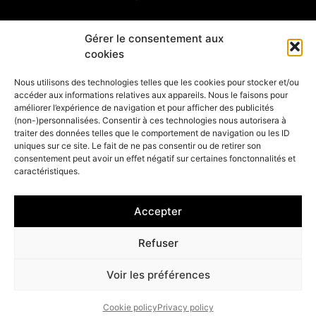
FOLLOW THE ARTIST
Gérer le consentement aux
cookies
SUBSCRIBE TO OUR NEWSLETTER
Nous utilisons des technologies telles que les cookies pour stocker et/ou
accéder aux informations relatives aux appareils. Nous le faisons pour
OK
améliorer l’expérience de navigation et pour afficher des publicités
(non-)personnalisées. Consentir à ces technologies nous autorisera à
traiter des données telles que le comportement de navigation ou les ID
uniques sur ce site. Le fait de ne pas consentir ou de retirer son
consentement peut avoir un effet négatif sur certaines fonctonnalités et
caractéristiques.
© 2023 Laetitia Nemery |
Cookie management
–
Legal
–
CGV
Accepter
Refuser
Voir les préférences
Cookie policy
Privacy policy