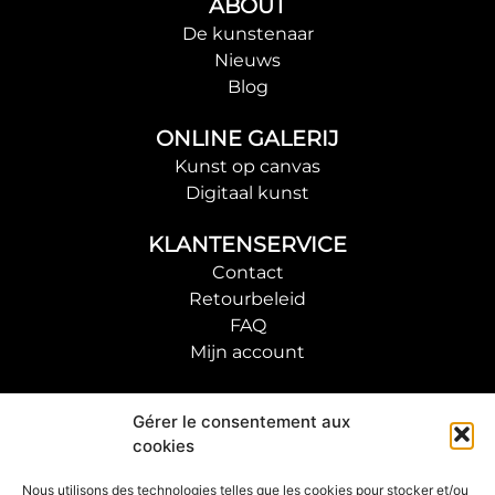
ABOUT
De kunstenaar
Nieuws
Blog
ONLINE GALERIJ
Kunst op canvas
Digitaal kunst
KLANTENSERVICE
Contact
Retourbeleid
FAQ
Mijn account
VOLG DE KUNSTENAAR
Gérer le consentement aux
cookies
ABONNEER JE OP ONZE NIEUWSBRIEF
Nous utilisons des technologies telles que les cookies pour stocker et/ou